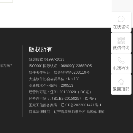
在线咨询
微信咨询
版权所有
致远服软 ©1997-2023
海万向7
ISO9001国际认证：06909Q12368ROS
电话咨询
软件著作权证：软著登字第0203110号
大连软件协会会员单位：No.131
高新技术企业编号：200513
返回顶部
经营许可证：辽B1-20130020（IDC证）
经营许可证：辽B1.B2-20150257（ICP证）
国家工信部备案号：辽ICP备2023001471号-1
特邀法律顾问：辽宁海星律师事务所 马晓军律师