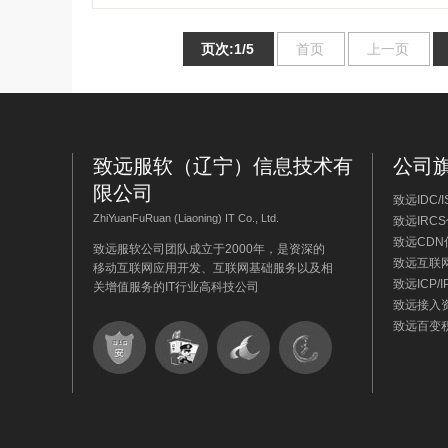
页次:1/5
首页
上一页
致远服软（辽宁）信息技术有
公司
限公司
致远IDC
ZhiYuanFuRuan (Liaoning) IT Co., Ltd.
致远IRC
致远CD
致远服软公司团队成立于2000年，是资深的
致远互联
移动互联网应用开发、互联网基础服务以及相
致远ICP
关增值服务的IT行业高科技公司
致远接入
致远百变