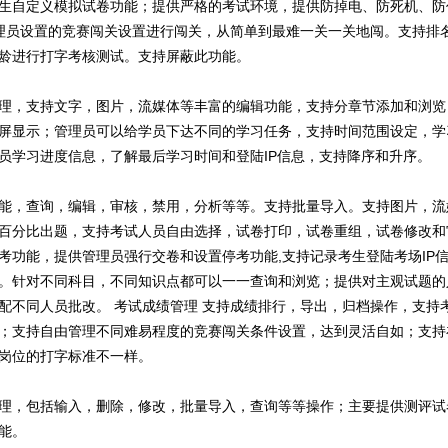
生自定义模拟试卷功能；提供严格的考试环境，提供防掉电、防死机、防
理员设置的竞赛闯关设置进行闯关，从简单到最难一关一关地闯。支持排
龄进行打字考核测试。支持屏蔽此功能。
理，支持文字，图片，流媒体等丰富的编辑功能，支持分章节添加和浏览
屏显示；管理员可以给学员下达不同的学习任务，支持时间范围设定，学
员学习进度信息，了解最后学习时间和登陆IP信息，支持降序和升序。
能，查询，编辑，审核，禁用，分析等等。支持批量导入。支持图片，流
百分比出题，支持考试人员自由选择，试卷打印，试卷重组，试卷修改和
考功能，提供管理员强行交卷和设置停考功能,支持记录考生登陆考场IP
。针对不同科目，不同知识点都可以一一查询和浏览；提供对主观试题的
配不同人员批改。 考试成绩管理 支持成绩排行，导出，归档操作，支持
；支持自由管理不同难易程度的竞赛闯关条件设置，达到灵活自如；支持
岗位的打字标准不一样。
理，包括输入，删除，修改，批量导入，查询等等操作；主要提供测评试
能。