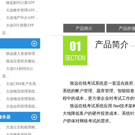
致远影约订票APP
…
大连教学管理APP…
…
大连地产中介APP…
…
大连DIY拼图APP
产品简介
产品价
定…
产品简介
—
…
致远接入资源管理…
…
致远百变积木建站…
…
大连OA协同办公
系…
致远在线考试系统是一套适合政府、学
…
大连CRM客户关系…
系统的帐户管理、题库管理、智能组卷
…
大连物流管理系统…
程中的成本，更方便企业对考试工作的
…
大连物业管理系统…
致远在线考试系统应用.Net技术架
…
大连合同管理系统…
大地降低客户的硬件投资成本。系统针
服务器
户群体对网络考试的需求。
…
大连云主机租用购…
…
大连服务器托管