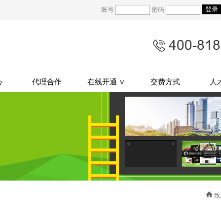
账号
密码
心
代理合作
在线开通 ∨
交费方式
人
致